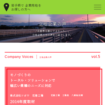
岩手県で
企業用地を
お探しの方へ
立地企業の声
「花巻市を選んでよかった」。
立地企業の方の声をご紹介します。
vol.5
Company Voices
立地企業の声
モノづくりの
トータル・ソリューションで
幅広い業種のニーズに対応
株式会社ツガワ 花巻工場
花巻工場 工場長 八重柏光晴
2014年度取材