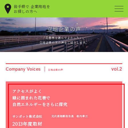
岩手県で
企業用地を
お探しの方へ
立地企業の声
「花巻市を選んでよかった」。
立地企業の方の声をご紹介します。
vol.2
Company Voices
立地企業の声
アクセスがよく
緑に囲まれた花巻で
自然エネルギーをさらに探究
サンポット株式会社
元代表取締役社長 坂内孝三
2013年度取材