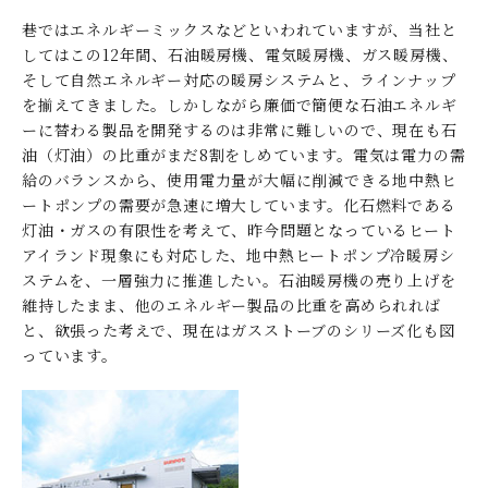
巷ではエネルギーミックスなどといわれていますが、当社と
してはこの12年間、石油暖房機、電気暖房機、ガス暖房機、
そして自然エネルギー対応の暖房システムと、ラインナップ
を揃えてきました。しかしながら廉価で簡便な石油エネルギ
ーに替わる製品を開発するのは非常に難しいので、現在も石
油（灯油）の比重がまだ8割をしめています。電気は電力の需
給のバランスから、使用電力量が大幅に削減できる地中熱ヒ
ートポンプの需要が急速に増大しています。化石燃料である
灯油・ガスの有限性を考えて、昨今問題となっているヒート
アイランド現象にも対応した、地中熱ヒートポンプ冷暖房シ
ステムを、一層強力に推進したい。石油暖房機の売り上げを
維持したまま、他のエネルギー製品の比重を高められれば
と、欲張った考えで、現在はガスストーブのシリーズ化も図
っています。