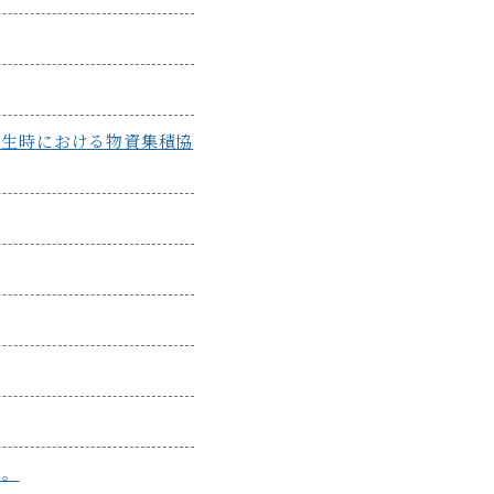
発生時における物資集積協
た。