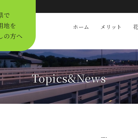
県で
用地を
ホーム
メリット
しの方へ
Topics&News