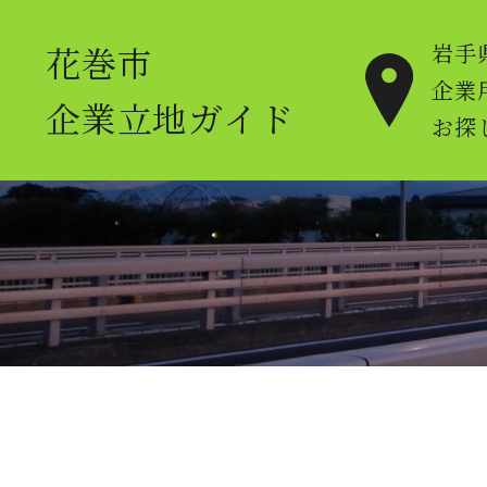
花巻市
岩手
企業
企業立地ガイド
お探