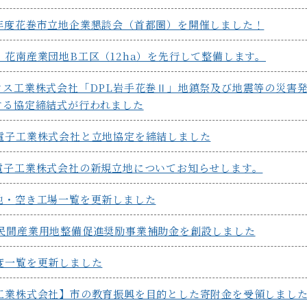
年度花巻市立地企業懇談会（首都圏）を開催しました！
）花南産業団地B工区（12ha）を先行して整備します。
ウス工業株式会社「DPL岩手花巻Ⅱ」地鎮祭及び地震等の災害
する協定締結式が行われました
電子工業株式会社と立地協定を締結しました
電子工業株式会社の新規立地についてお知らせします。
地・空き工場一覧を更新しました
民間産業用地整備促進奨励事業補助金を創設しました
度一覧を更新しました
工業株式会社】市の教育振興を目的とした寄附金を受領しまし