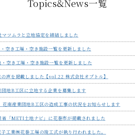
Topics&News一覧
社マツムラと立地協定を締結しました
地・空き工場・空き施設一覧を更新しました
地・空き工場・空き施設一覧を更新しました
の声を掲載しました【vol.22 株式会社オプトル】
業団地B工区に立地する企業を募集します
）花南産業団地B工区の造成工事の状況をお知らせします
業省「METI土地ナビ」に花巻市が掲載されました
電子工業㈱花巻工場の竣工式が執り行われました。